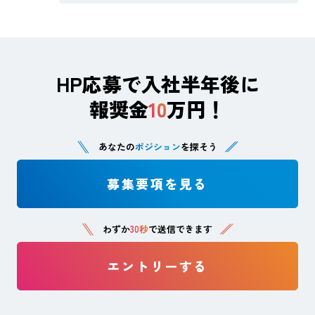
HP応募で入社半年後に
報奨金
10
万円！
あなたの
ポジション
を探そう
募集要項を見る
わずか
30秒
で送信できます
エントリーする