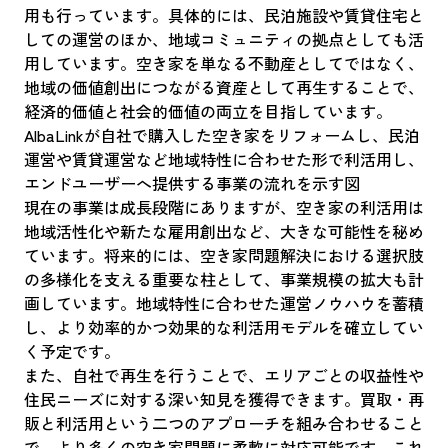
用も行っています。具体的には、民泊施設や賃貸住宅と
しての運営のほか、地域コミュニティの拠点としても活
用しています。空き家を単なる不動産としてではなく、
地域の価値創出につながる資産として再生することで、
経済的価値と社会的価値の両立を目指しています。
AlbaLinkが自社で購入した空き家をリフォームし、民泊
運営や賃貸運営など地域特性に合わせた形で利活用し、
エンドユーザーへ提供する事業の流れを示す図
現在の事業は成長段階にありますが、空き家の利活用は
地域活性化や新たな雇用創出など、大きな可能性を秘め
ています。将来的には、空き家問題解決における選択肢
の多様化を支える重要な柱として、事業規模の拡大も計
画しています。地域特性に合わせた運営ノウハウを蓄積
し、より効率的かつ効果的な利活用モデルを確立してい
く予定です。
また、自社で再生を行うことで、エリアごとの収益性や
住民ニーズに対する深い知見を獲得できます。買取・再
販と利活用という二つのアプローチを組み合わせること
で、より多くの空き家問題に柔軟に対応可能です。これ