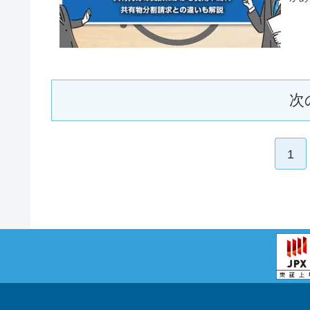
きか
次
1