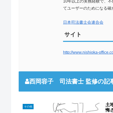
10年以上の実務経験で、
てユーザーのためになる確
日本司法書士会連合会
サイト
http://www.nishioka-office.c
西岡容子 司法書士 監修の記
土
その他
悔