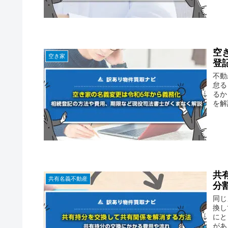
空
空き家
登
不動
怠る
るか
を解
共
共有名義不動産
分
同じ
換し
にと
があ