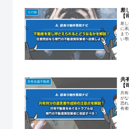
差
その他
【
差し
に承
まで
い専
共
共有名義不動産
【
共有
がな
恐れ
有者