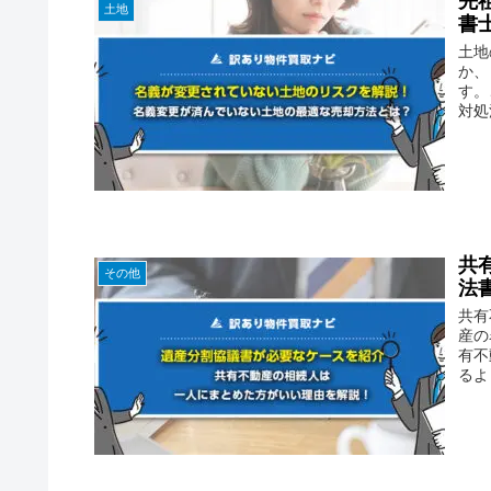
先
土地
書
土地
か、
す。
対処
共
その他
法
共有
産の
有不
るよ