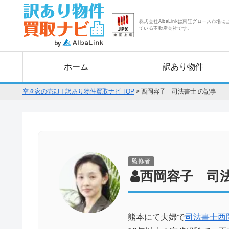
株式会社AlbaLinkは東証グロース市場に
ている不動産会社です。
ホーム
訳あり物件
空き家の売却｜訳あり物件買取ナビ TOP
>
西岡容子 司法書士 の記事
監修者
西岡容子 司
熊本にて夫婦で
司法書士西