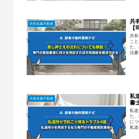
共
共有名義不動産
【
共有
こと
た、
法書
私
共有名義不動産
書
私道
た、
につ
私道