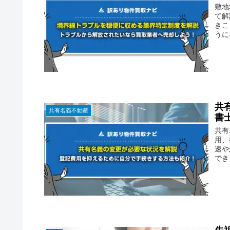
敷地
て解
きこ
うに
共
共有名義不動産
書
共有
用、
速や
でき