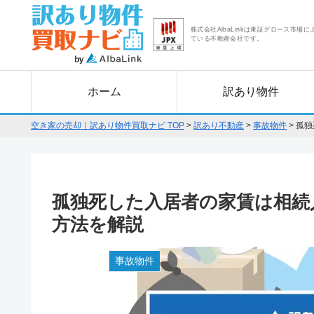
株式会社AlbaLinkは東証グロース市場に
ている不動産会社です。
ホーム
訳あり物件
空き家の売却｜訳あり物件買取ナビ TOP
>
訳あり不動産
>
事故物件
>
孤独
孤独死した入居者の家賃は相続
方法を解説
事故物件