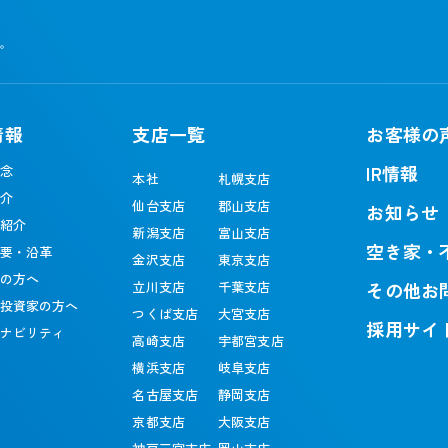
す。
情報
支店一覧
お客様の
IR情報
念
本社
札幌支店
介
仙台支店
郡山支店
お知らせ
紹介
新潟支店
富山支店
空き家・
要・沿革
金沢支店
東京支店
の方へ
立川支店
千葉支店
その他お
投資家の方へ
つくば支店
大宮支店
採用サイ
ナビリティ
高崎支店
宇都宮支店
横浜支店
岐阜支店
名古屋支店
静岡支店
京都支店
大阪支店