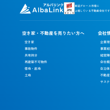
東証グロース市場に
上場している不動産会社で
空き家・不動産を売りたい方へ
会社
空き家
企業理
事故物件
事業紹
共有持分
経営陣
再建築不可物件
会社概
借地・底地
自治体
土地
不動産
サステ