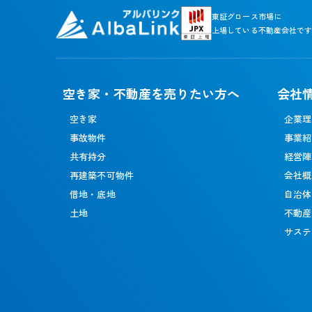
東証グロース市場に
上場している不動産会社で
空き家・不動産を売りたい方へ
会社
空き家
企業理
事故物件
事業紹
共有持分
経営陣
再建築不可物件
会社概
借地・底地
自治体
土地
不動産
サステ