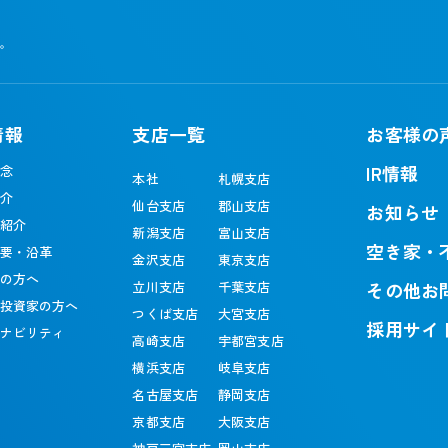
す。
情報
支店一覧
お客様の
IR情報
念
本社
札幌支店
介
仙台支店
郡山支店
お知らせ
紹介
新潟支店
富山支店
空き家・
要・沿革
金沢支店
東京支店
の方へ
立川支店
千葉支店
その他お
投資家の方へ
つくば支店
大宮支店
採用サイ
ナビリティ
高崎支店
宇都宮支店
横浜支店
岐阜支店
名古屋支店
静岡支店
京都支店
大阪支店