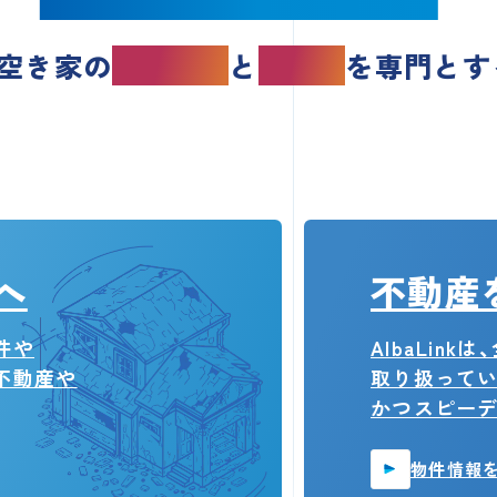
は、空き家の
買取再販
と
利活用
を
専門とす
へ
不動産
件や
AlbaLin
不動産や
取り扱ってい
かつスピー
物件情報