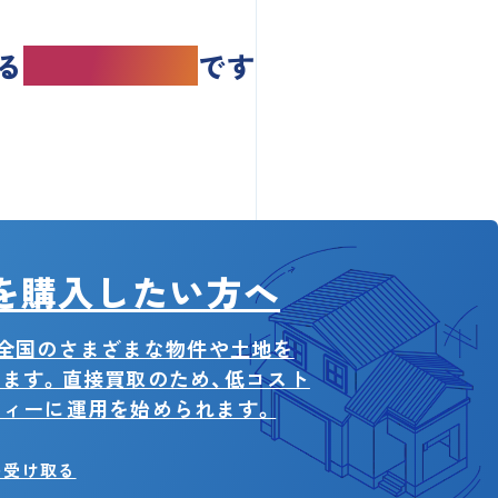
る
不動産IT企業
です
を購入したい方へ
kは、全国のさまざまな物件や土地を
ます。直接買取のため、低コスト
ディーに運用を始められます。
を受け取る