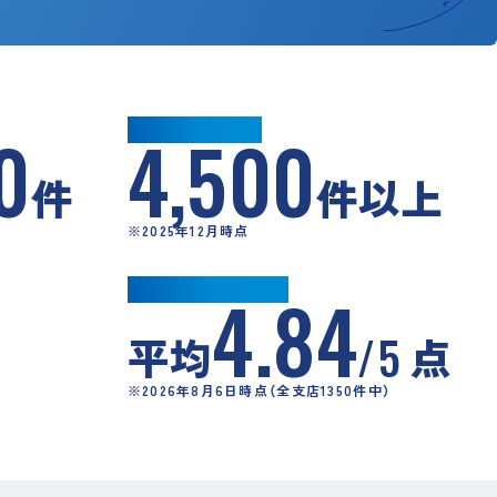
累計買取件数
0
4,500
件
件以上
※2025年12月時点
Googleクチコミ
4.84
/5
平均
点
※2026年8月6日時点（全支店1350件中）